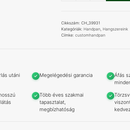
Purple
Night
Mist
Cikkszám:
CH_39931
Prémium
Kategóriák:
Handpan
,
Hangszereink
Címke:
customhandpan
Handpan
9
hang
mennyiség
lás utáni
Megelégedési garancia
Áfás s
minden
hosszú
Több éves szakmai
Törzsv
látás
tapasztalat,
viszon
megbízhatóság
kedve