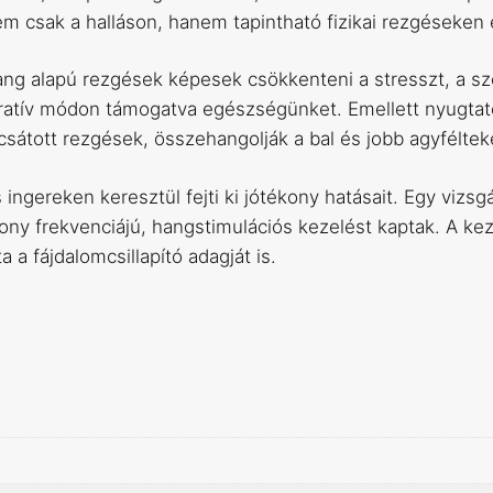
csak a halláson, hanem tapintható fizikai rezgéseken és 
ng alapú rezgések képesek csökkenteni a stresszt, a szo
integratív módon támogatva egészségünket. Emellett nyugta
átott rezgések, összehangolják a bal és jobb agyfélteké
 ingereken keresztül fejti ki jótékony hatásait. Egy vizsg
ny frekvenciájú, hangstimulációs kezelést kaptak. A keze
a fájdalomcsillapító adagját is.