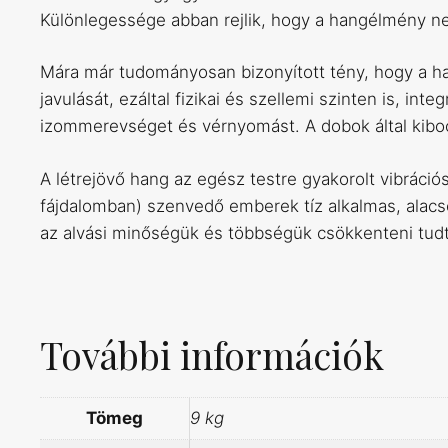
Különlegessége abban rejlik, hogy a hangélmény nem 
Mára már tudományosan bizonyított tény, hogy a ha
javulását, ezáltal fizikai és szellemi szinten is, 
izommerevséget és vérnyomást. A dobok által kibocs
A létrejövő hang az egész testre gyakorolt vibrációs
fájdalomban) szenvedő emberek tíz alkalmas, alacso
az alvási minőségük és többségük csökkenteni tudta 
További információk
Tömeg
9 kg