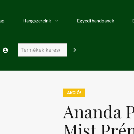
ap
Hangszereink
Egyedi handpanek
Keresés
AKCIÓ!
Ananda P
Mist Pr