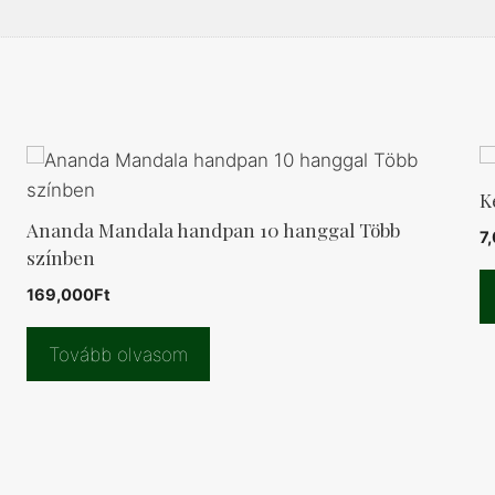
K
Ananda Mandala handpan 10 hanggal Több
7
színben
169,000
Ft
Tovább olvasom