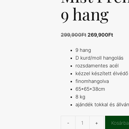
9 hang
Original
Curre
299,900
Ft
269,900
Ft
price
price
9 hang
was:
is:
D kurd/moll hangolás
299,900Ft.
269,9
rozsdamentes acél
kézzel készített élvédő
finomhangolva
65*65*38cm
8 kg
ajándék tokkal és állvá
Kosárba
Ananda