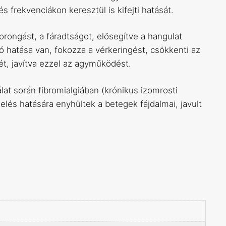
frekvenciákon keresztül is kifejti hatását.
rongást, a fáradtságot, elősegítve a hangulat
tó hatása van, fokozza a vérkeringést, csökkenti az
t, javítva ezzel az agyműködést.
álat során fibromialgiában (krónikus izomrosti
lés hatására enyhültek a betegek fájdalmai, javult