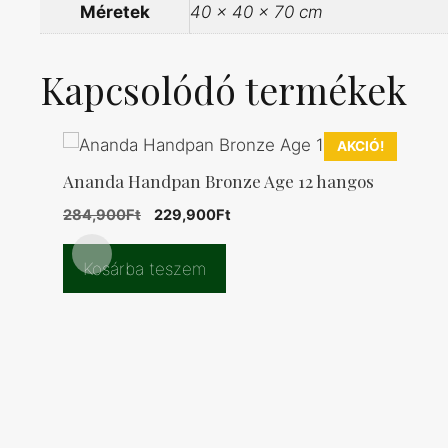
Méretek
40 × 40 × 70 cm
Kapcsolódó termékek
AKCIÓ!
Ananda Handpan Bronze Age 12 hangos
Original
Current
284,900
Ft
229,900
Ft
price
price
was:
is:
Kosárba teszem
284,900Ft.
229,900Ft.