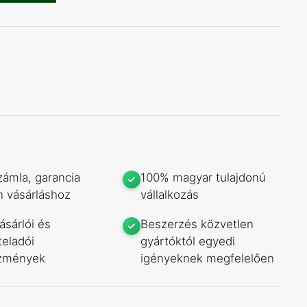
zámla, garancia
100% magyar tulajdonú
 vásárláshoz
vállalkozás
ásárlói és
Beszerzés közvetlen
teladói
gyártóktól egyedi
zmények
igényeknek megfelelően