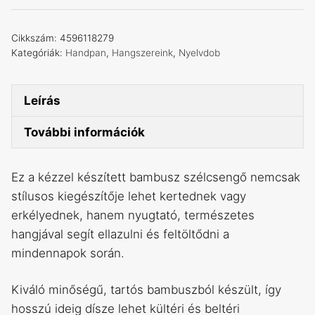
bambusz
szélcsengő
Cikkszám:
4596118279
mennyiség
Kategóriák:
Handpan
,
Hangszereink
,
Nyelvdob
Leírás
További információk
Ez a kézzel készített bambusz szélcsengő nemcsak
stílusos kiegészítője lehet kertednek vagy
erkélyednek, hanem nyugtató, természetes
hangjával segít ellazulni és feltöltődni a
mindennapok során.
Kiváló minőségű, tartós bambuszból készült, így
hosszú ideig dísze lehet kültéri és beltéri