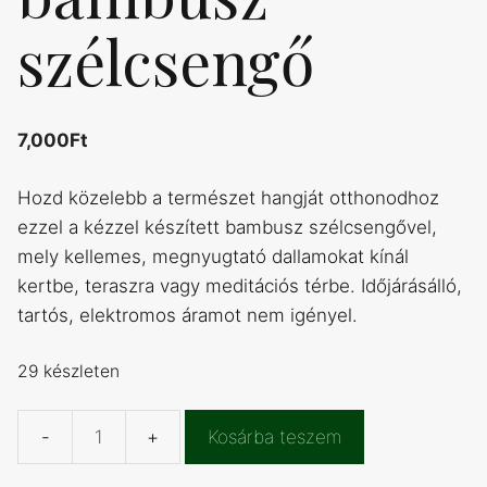
szélcsengő
7,000
Ft
Hozd közelebb a természet hangját otthonodhoz
ezzel a kézzel készített bambusz szélcsengővel,
mely kellemes, megnyugtató dallamokat kínál
kertbe, teraszra vagy meditációs térbe. Időjárásálló,
tartós, elektromos áramot nem igényel.
29 készleten
Kosárba teszem
Kézzel
készített