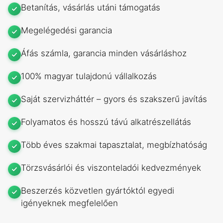
Betanítás, vásárlás utáni támogatás
Megelégedési garancia
Áfás számla, garancia minden vásárláshoz
100% magyar tulajdonú vállalkozás
Saját szervizháttér – gyors és szakszerű javítás
Folyamatos és hosszú távú alkatrészellátás
Több éves szakmai tapasztalat, megbízhatóság
Törzsvásárlói és viszonteladói kedvezmények
Beszerzés közvetlen gyártóktól egyedi
igényeknek megfelelően