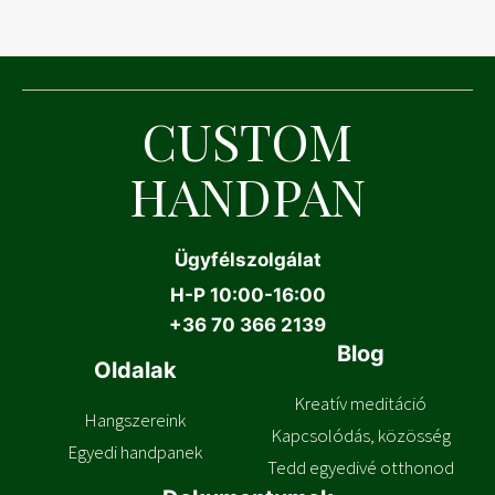
termékoldalon
választhatók
ki
CUSTOM
HANDPAN
Ügyfélszolgálat
H-P 10:00-16:00
+
36 70 366 2139
Blog
Oldalak
Kreatív meditáció
Hangszereink
Kapcsolódás, közösség
Egyedi handpanek
Tedd egyedivé otthonod